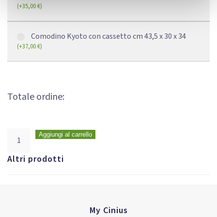
(
+
35,00
€
)
Comodino Kyoto con cassetto cm 43,5 x 30 x 34
(
+
37,00
€
)
Totale ordine:
Aggiungi al carrello
Altri prodotti
My Cinius