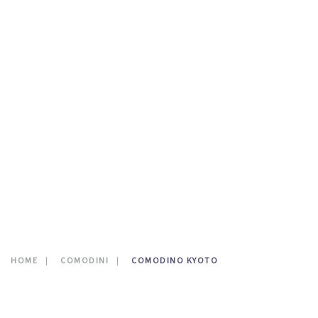
TESTATE LETTO
DOVE SIAMO
CATALOGO
NEWS
CONTATTI
0
HOME
COMODINI
COMODINO KYOTO