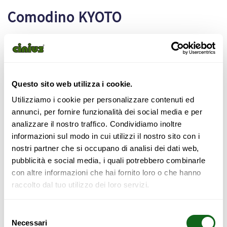
Comodino KYOTO
Il comodino Kyoto di Cinius è un elegante complemento
Questo sito web utilizza i cookie.
d’arredo che unisce funzionalità e design contemporaneo.
Realizzato con materiali di alta qualità, presenta linee pulite
Utilizziamo i cookie per personalizzare contenuti ed
e minimaliste, ispirate alla tradizione giapponese. La sua
annunci, per fornire funzionalità dei social media e per
struttura compatta offre ampio spazio di archiviazione,
analizzare il nostro traffico. Condividiamo inoltre
mentre il suo aspetto sobrio e raffinato si adatta facilmente
informazioni sul modo in cui utilizzi il nostro sito con i
a vari stili di arredamento, rendendolo ideale per qualsiasi
nostri partner che si occupano di analisi dei dati web,
ambiente della casa. Il comodino Kyoto è la scelta perfetta
pubblicità e social media, i quali potrebbero combinarle
per chi cerca un pezzo di design che coniuga estetica e
con altre informazioni che hai fornito loro o che hanno
praticità.
raccolto dal tuo utilizzo dei loro servizi.
Selezione
198,00
€
Necessari
del