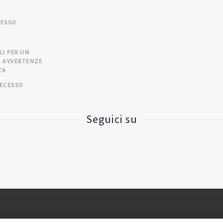
CESSO
A
LI PER UN
 AVVERTENZE
ZA
RECESSO
Seguici su