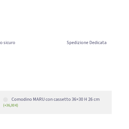
to
sicuro
Spedizione Dedicata
Comodino MARU con cassetto 36×30 H 26 cm
(
+
36,00
€
)