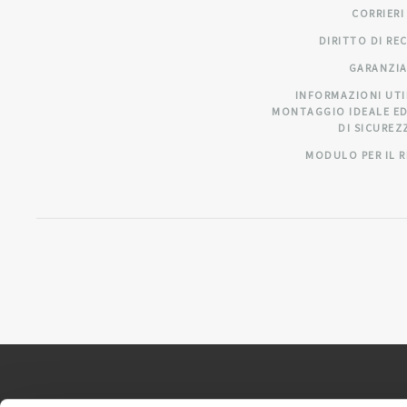
CORRIERI
DIRITTO DI RE
GARANZI
INFORMAZIONI UTI
MONTAGGIO IDEALE ED
DI SICUREZ
MODULO PER IL 