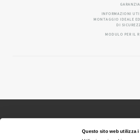
GARANZI
INFORMAZIONI UTI
MONTAGGIO IDEALE ED
DI SICUREZ
MODULO PER IL 
CINIUS S.R.L.
| P.IVA
02418320376 |Reg. del
Questo sito web utilizza i