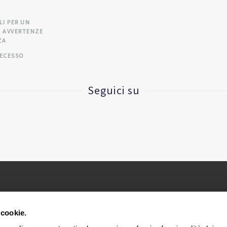
A
LI PER UN
 AVVERTENZE
ZA
RECESSO
Seguici su
le imprese di Bologna n. 283433 |Reg. Società N. 37017 Trib. Bolog
 cookie.
Sede Legale e Uffici via E. Collamarini, 25 – 40138 Bologna – It