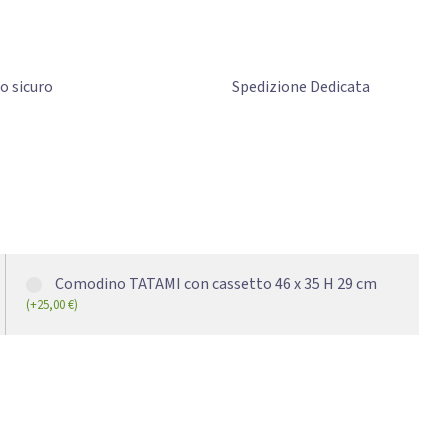
to
sicuro
Spedizione Dedicata
Comodino TATAMI con cassetto 46 x 35 H 29 cm
(
+
25,00
€
)