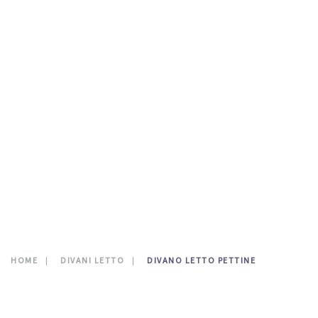
TESTATE LETTO
DOVE SIAMO
CATALOGO
NEWS
CONTATTI
0
HOME
DIVANI LETTO
DIVANO LETTO PETTINE