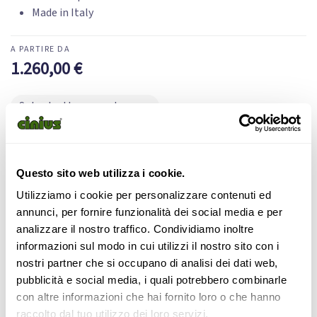
Made in Italy
1.260,00
€
Solo struttura e materasso
Configura
Questo sito web utilizza i cookie.
Supporto
Pagamento
Utilizziamo i cookie per personalizzare contenuti ed
telefonico
sicuro
annunci, per fornire funzionalità dei social media e per
Spedizione Dedicata
Istruzioni di Montaggio
analizzare il nostro traffico. Condividiamo inoltre
informazioni sul modo in cui utilizzi il nostro sito con i
nostri partner che si occupano di analisi dei dati web,
Divano Letto Pettine
pubblicità e social media, i quali potrebbero combinarle
con altre informazioni che hai fornito loro o che hanno
raccolto dal tuo utilizzo dei loro servizi.