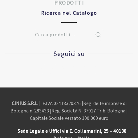
PRODOTTI
Ricerca nel Catalogo
Seguici su
CINIUS S.R.L.
| P.IVA
02418320376 |Reg. delle imprese di
Bologna n. 283433 |Reg. Società N. 37017 Trib. Bologna |
Capitale Sociale Versato 100'000 euro
Sede Legale e Uffici via E. Collamarini, 25 – 40138