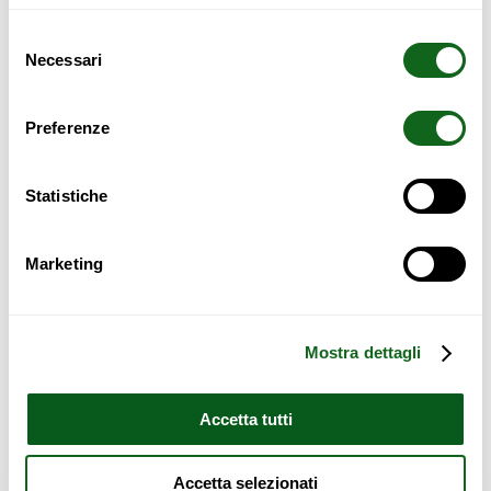
Futon 160cm (LAT10)
Selezione
(
+
134,00
€
)
Necessari
del
consenso
Futon 90cm (LAT10)
(
+
118,00
€
)
Preferenze
Futon 140cm (LAT10)
(
+
142,00
€
)
Statistiche
Marketing
Totale ordine:
Mostra dettagli
Aggiungi al carrello
Accetta tutti
Funzionamento
Accetta selezionati