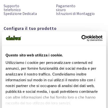
Supporto
Pagamento
telefonico
sicuro
Spedizione Dedicata
Istruzioni di Montaggio
Configura il tuo prodotto
Allestimento
Chiuso: 96×99 Aperto: 96×200
Questo sito web utilizza i cookie.
Utilizziamo i cookie per personalizzare contenuti ed
Chiuso: 146×99 Aperto: 146×200
annunci, per fornire funzionalità dei social media e per
(
+
238,00
€
140,00
€
)
analizzare il nostro traffico. Condividiamo inoltre
informazioni sul modo in cui utilizzi il nostro sito con i
Chiuso: 166×99 Aperto: 166×200
(
+
337,00
€
300,00
€
)
nostri partner che si occupano di analisi dei dati web,
pubblicità e social media, i quali potrebbero combinarle
con altre informazioni che hai fornito loro o che hanno
Aggiunta Falda di lattice
raccolto dal tuo utilizzo dei loro servizi.