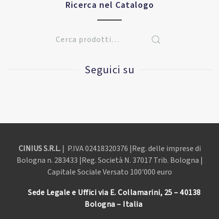
Ricerca nel Catalogo
Seguici su
CINIUS S.R.L.
| P.IVA
02418320376 |Reg. delle imprese di
Bologna n. 283433 |Reg. Società N. 37017 Trib. Bologna |
Capitale Sociale Versato 100'000 euro
Sede Legale e Uffici via E. Collamarini, 25 – 40138
Bologna – Italia