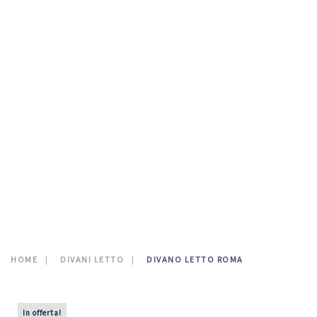
TESTATE LETTO
DOVE SIAMO
CATALOGO
NEWS
CONTATTI
0
HOME
DIVANI LETTO
DIVANO LETTO ROMA
In offerta!