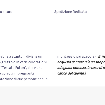
to
sicuro
Spedizione Dedicata
abile a stantuffi diviene un
montaggio più agevole.(
E’ n
 grezzo o in varie colorazioni.
acquisto contestuale su shopc
 “Testata Futon”, che viene
adeguata potenza. In caso di 
ta con oli impregnanti
carico del cliente.)
orazione di due persone per un