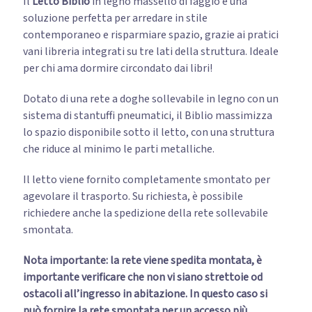
Il
Letto Biblio
in legno massello di faggio è una
soluzione perfetta per arredare in stile
contemporaneo e risparmiare spazio, grazie ai pratici
vani libreria integrati su tre lati della struttura. Ideale
per chi ama dormire circondato dai libri!
Dotato di una rete a doghe sollevabile in legno con un
sistema di stantuffi pneumatici, il Biblio massimizza
lo spazio disponibile sotto il letto, con una struttura
che riduce al minimo le parti metalliche.
Il letto viene fornito completamente smontato per
agevolare il trasporto. Su richiesta, è possibile
richiedere anche la spedizione della rete sollevabile
smontata.
Nota importante: la rete viene spedita montata, è
importante verificare che non vi siano strettoie od
ostacoli all’ingresso in abitazione. In questo caso si
può fornire la rete smontata per un accesso più