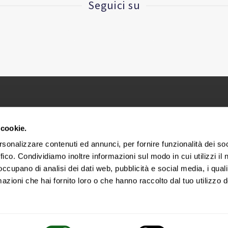
Seguici su
le imprese di Bologna n. 283433 |Reg. Società N. 37017 Trib. Bolog
 cookie.
Sede Legale e Uffici via E. Collamarini, 25 – 40138 Bologna – It
rsonalizzare contenuti ed annunci, per fornire funzionalità dei so
ffico. Condividiamo inoltre informazioni sul modo in cui utilizzi il 
 occupano di analisi dei dati web, pubblicità e social media, i qual
azioni che hai fornito loro o che hanno raccolto dal tuo utilizzo d
Cookie Policy
|
Condizioni di vendita
|
Privacy Policy