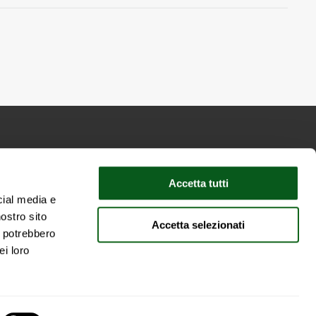
na | Capitale Sociale Versato 100'000 euro
Accetta tutti
alia
cial media e
nostro sito
Accetta selezionati
i potrebbero
ei loro