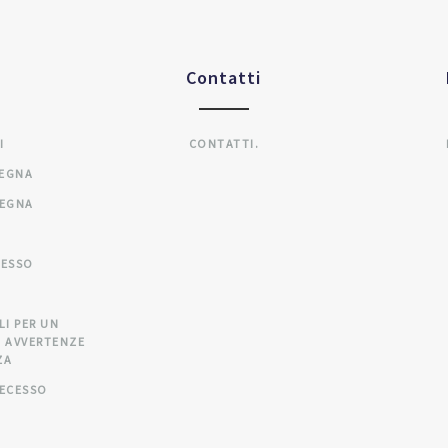
Contatti
I
CONTATTI.
SEGNA
SEGNA
CESSO
A
LI PER UN
 AVVERTENZE
ZA
RECESSO