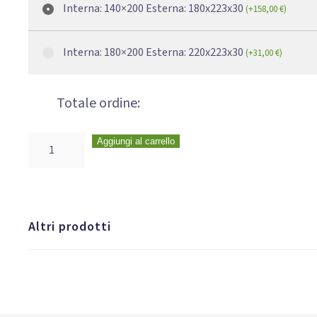
Interna: 140×200 Esterna: 180x223x30
(
+
158,00
€
)
Interna: 180×200 Esterna: 220x223x30
(
+
31,00
€
)
Totale ordine:
Aggiungi al carrello
Altri prodotti