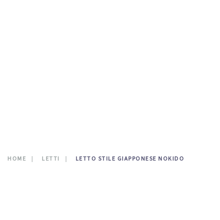
TESTATE LETTO
DOVE SIAMO
CATALOGO
NEWS
CONTATTI
0
HOME
LETTI
LETTO STILE GIAPPONESE NOKIDO