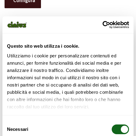
Configura
Supporto
Pagamento
telefonico
sicuro
Spedizione Dedicata
Istruzioni di Montaggio
Questo sito web utilizza i cookie.
Utilizziamo i cookie per personalizzare contenuti ed
Letto stile giapponese Nokido
annunci, per fornire funzionalità dei social media e per
analizzare il nostro traffico. Condividiamo inoltre
Disponibile in legno grezzo o in varie colorazioni. L’altezza
informazioni sul modo in cui utilizzi il nostro sito con i
totale con un materasso da 15/16cm appoggiato su tatami è
nostri partner che si occupano di analisi dei dati web,
di circa 29cm. Abbinabile a due tipologie di comodini: con
pubblicità e social media, i quali potrebbero combinarle
piano in tatami, con piano in legno. Testata consigliata:
con altre informazioni che hai fornito loro o che hanno
Futon imbottito in puro cotone, sfoderabile, disponibile in
raccolto dal tuo utilizzo dei loro servizi.
tanti colori con o senza ideogramma. Trattato su richiesta
con oli impregnanti naturali. Disponibile anche su misura.
Selezione
Necessari
del