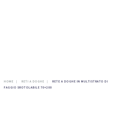
TESTATE LETTO
DOVE SIAMO
CATALOGO
NEWS
CONTATTI
0
HOME
RETI A DOGHE
RETE A DOGHE IN MULTISTRATO DI
FAGGIO SROTOLABILE 70×200