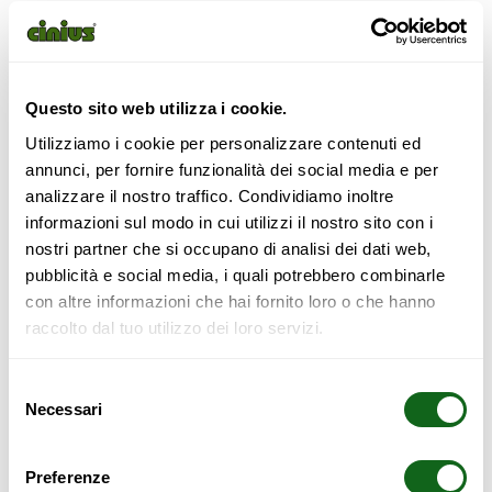
ottima traspirabilità. Facile da trasportare. Il Carico
Massimo uniformemente distribuito è di circa 120Kg
Questo sito web utilizza i cookie.
45,00
€
Utilizziamo i cookie per personalizzare contenuti ed
annunci, per fornire funzionalità dei social media e per
analizzare il nostro traffico. Condividiamo inoltre
Aggiungi al carrello
informazioni sul modo in cui utilizzi il nostro sito con i
nostri partner che si occupano di analisi dei dati web,
pubblicità e social media, i quali potrebbero combinarle
Supporto
Pagamento
con altre informazioni che hai fornito loro o che hanno
telefonico
sicuro
raccolto dal tuo utilizzo dei loro servizi.
Spedizione Dedicata
Istruzioni di Montaggio
Selezione
Necessari
del
Rete a doghe in multistrato di
consenso
faggio srotolabile 70×200
Preferenze