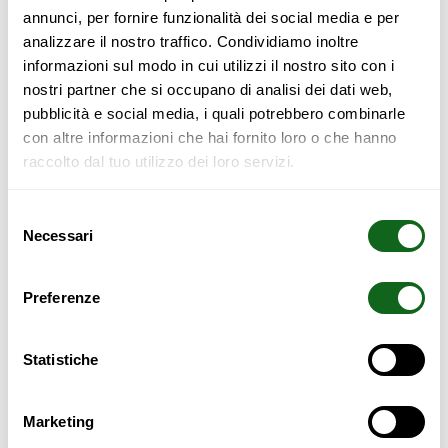
annunci, per fornire funzionalità dei social media e per
analizzare il nostro traffico. Condividiamo inoltre
informazioni sul modo in cui utilizzi il nostro sito con i
La scala in
legno massello di faggio
secondo Cinius è una
nostri partner che si occupano di analisi dei dati web,
scala su misura in legno personalizzabile.
pubblicità e social media, i quali potrebbero combinarle
La
Scala Yen-E
è una scala salvaspazio ibrida: cassettiera e
con altre informazioni che hai fornito loro o che hanno
scala!
raccolto dal tuo utilizzo dei loro servizi.
Altamente consigliata con i soppalchi, può essere
personalizzata nel numero di scalini e nella profondità.
Selezione
Necessari
del
Le dimensioni standard sono:
consenso
180 x 180 x p40 cm;
Preferenze
120 x 120 x p40 cm.
90 x 90 x p40 cm.
Statistiche
Il corrimano è opzionale.
Marketing
Per motivi di sicurezza, Cinius raccomanda il fissaggio a muro.