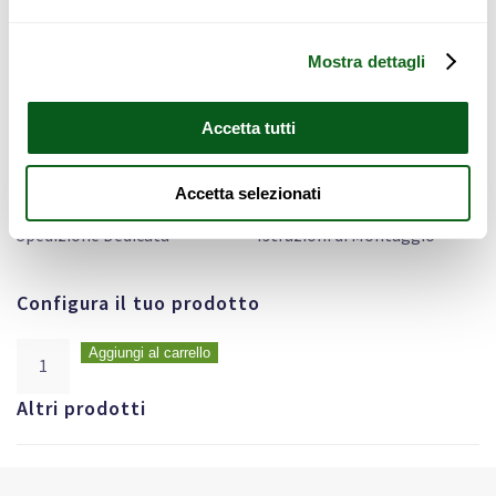
1.068,00
€
Mostra dettagli
Configura
Accetta tutti
Accetta selezionati
Supporto
Pagamento
telefonico
sicuro
Spedizione Dedicata
Istruzioni di Montaggio
Configura il tuo prodotto
Aggiungi al carrello
Altri prodotti