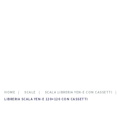
TESTATE LETTO
DOVE SIAMO
CATALOGO
NEWS
CONTATTI
0
HOME
SCALE
SCALA LIBRERIA YEN-E CON CASSETTI
LIBRERIA SCALA YEN-E 120×120 CON CASSETTI