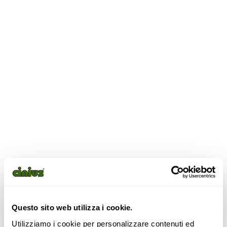
Libreria Scala Yen-E 120×120
con Cassetti
Questo sito web utilizza i cookie.
Utilizziamo i cookie per personalizzare contenuti ed