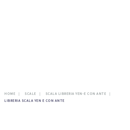
TESTATE LETTO
DOVE SIAMO
CATALOGO
NEWS
CONTATTI
0
HOME
SCALE
SCALA LIBRERIA YEN-E CON ANTE
LIBRERIA SCALA YEN E CON ANTE