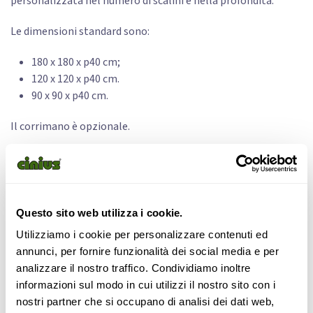
personalizzata nel numero di scalini e nella profondità.
Le dimensioni standard sono:
180 x 180 x p40 cm;
120 x 120 x p40 cm.
90 x 90 x p40 cm.
Il corrimano è opzionale.
Per motivi di sicurezza, Cinius raccomanda il fissaggio a muro.
1.037,00
€
Questo sito web utilizza i cookie.
Utilizziamo i cookie per personalizzare contenuti ed
Configura
annunci, per fornire funzionalità dei social media e per
analizzare il nostro traffico. Condividiamo inoltre
informazioni sul modo in cui utilizzi il nostro sito con i
Supporto
Pagamento
nostri partner che si occupano di analisi dei dati web,
telefonico
sicuro