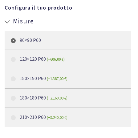
Configura il tuo prodotto
Misure
90×90 P60
120×120 P60
(
+
606,00
€
)
150×150 P60
(
+
1.387,00
€
)
180×180 P60
(
+
2.160,00
€
)
210×210 P60
(
+
3.240,00
€
)