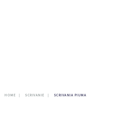
TESTATE LETTO
DOVE SIAMO
CATALOGO
NEWS
CONTATTI
0
HOME
SCRIVANIE
SCRIVANIA PIUMA