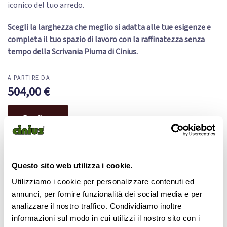
iconico del tuo arredo.
Scegli la larghezza che meglio si adatta alle tue esigenze e
completa il tuo spazio di lavoro con la raffinatezza senza
tempo della Scrivania Piuma di Cinius.
504,00
€
Configura
Supporto
Pagamento
telefonico
sicuro
Questo sito web utilizza i cookie.
Spedizione Dedicata
Istruzioni di Montaggio
Utilizziamo i cookie per personalizzare contenuti ed
annunci, per fornire funzionalità dei social media e per
analizzare il nostro traffico. Condividiamo inoltre
Scrivania Piuma
informazioni sul modo in cui utilizzi il nostro sito con i