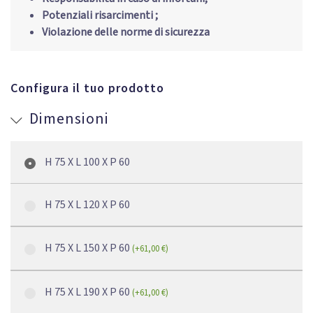
Potenziali risarcimenti ;
Violazione delle norme di sicurezza
Configura il tuo prodotto
Dimensioni
H 75 X L 100 X P 60
H 75 X L 120 X P 60
H 75 X L 150 X P 60
(
+
61,00
€
)
H 75 X L 190 X P 60
(
+
61,00
€
)