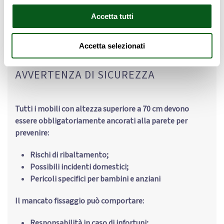
arricchirà il tuo ambiente con stile e classe. Lavora, crea e
Accetta tutti
sogna con la scrivania Piuma, un simbolo di eleganza e
funzionalità in perfetta armonia.
Accetta selezionati
AVVERTENZA DI SICUREZZA
Tutti i mobili con altezza superiore a 70 cm devono
essere obbligatoriamente ancorati alla parete per
prevenire:
Rischi di ribaltamento;
Possibili incidenti domestici;
Pericoli specifici per bambini e anziani
Il mancato fissaggio può comportare:
Responsabilità in caso di infortuni;