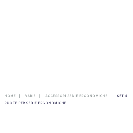
TESTATE LETTO
DOVE SIAMO
CATALOGO
NEWS
CONTATTI
0
HOME
VARIE
ACCESSORI SEDIE ERGONOMICHE
SET 4
RUOTE PER SEDIE ERGONOMICHE