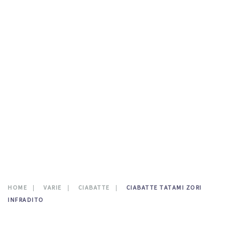
TESTATE LETTO
DOVE SIAMO
CATALOGO
NEWS
CONTATTI
0
HOME
VARIE
CIABATTE
CIABATTE TATAMI ZORI
INFRADITO