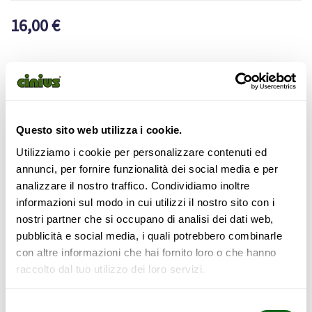
16,00
€
Vuoi acquistare questo prodotto?
Verifica prima la disponibilità con una chiamata al numero
051-6028482
dalle 9:00 alle 15:00.
Questo sito web utilizza i cookie.
In alternativa puoi inviare un’e-mail a info@shopcinius.com
Utilizziamo i cookie per personalizzare contenuti ed
per conoscere la disponibilità.
annunci, per fornire funzionalità dei social media e per
analizzare il nostro traffico. Condividiamo inoltre
informazioni sul modo in cui utilizzi il nostro sito con i
MISURE
nostri partner che si occupano di analisi dei dati web,
35 (circa 23cm)
37 (circa 24cm)
39 (circa 25cm)
pubblicità e social media, i quali potrebbero combinarle
con altre informazioni che hai fornito loro o che hanno
41 (circa 26cm)
43 (circa 27cm)
45 (circa 28cm)
raccolto dal tuo utilizzo dei loro servizi.
Svuota
Selezione