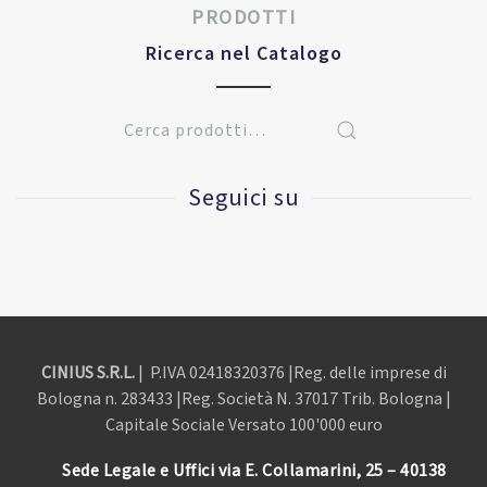
PRODOTTI
Ricerca nel Catalogo
Seguici su
CINIUS S.R.L.
| P.IVA
02418320376 |Reg. delle imprese di
Bologna n. 283433 |Reg. Società N. 37017 Trib. Bologna |
Capitale Sociale Versato 100'000 euro
Sede Legale e Uffici via E. Collamarini, 25 – 40138