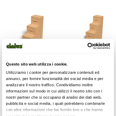
Questo sito web utilizza i cookie.
SCALA A CUBI FRONTALE KAI
SCALA A CUBI FRONTALE KAI
Utilizziamo i cookie per personalizzare contenuti ed
CON 4 CASSETTI – H120X P120
CON 5 CASSETTI – H150X P150
annunci, per fornire funzionalità dei social media e per
1.498,00
€
2.081,00
€
analizzare il nostro traffico. Condividiamo inoltre
informazioni sul modo in cui utilizzi il nostro sito con i
Configura
Configura
nostri partner che si occupano di analisi dei dati web,
pubblicità e social media, i quali potrebbero combinarle
con altre informazioni che hai fornito loro o che hanno
raccolto dal tuo utilizzo dei loro servizi.