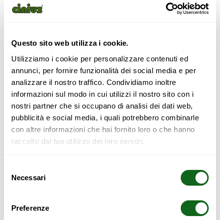
3+3D Drawer
Questo sito web utilizza i cookie.
Utilizziamo i cookie per personalizzare contenuti ed
annunci, per fornire funzionalità dei social media e per
analizzare il nostro traffico. Condividiamo inoltre
Made of solid laminated beech wood.
informazioni sul modo in cui utilizzi il nostro sito con i
Dampened closing guides.
nostri partner che si occupano di analisi dei dati web,
Also custom-made.
pubblicità e social media, i quali potrebbero combinarle
con altre informazioni che hai fornito loro o che hanno
raccolto dal tuo utilizzo dei loro servizi.
1.776,00
€
Selezione
Necessari
del
Out of stock
consenso
Preferenze