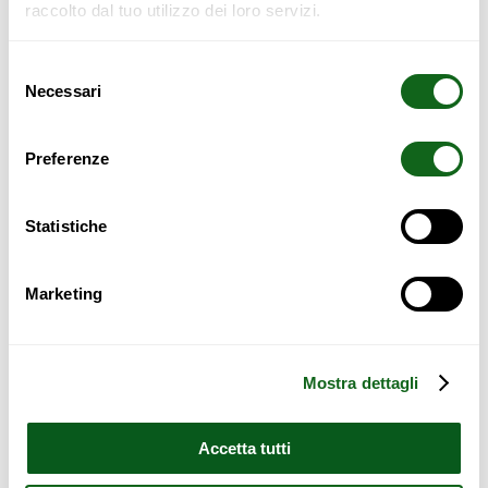
raccolto dal tuo utilizzo dei loro servizi.
Selezione
Necessari
del
consenso
Preferenze
KYOTO DRAWER
3+3D DRAWER
Statistiche
1.450,00
€
1.776,00
€
Marketing
Read more
Read more
Mostra dettagli
Sale!
Sale!
Accetta tutti