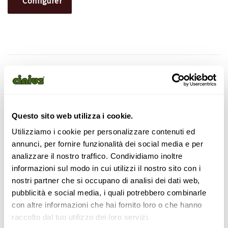
Configurer
SAFETY WARNING
All furniture with a height of more than 70 cm must be
Questo sito web utilizza i cookie.
anchored to the wall to prevent:
Utilizziamo i cookie per personalizzare contenuti ed
Rollover hazards;
annunci, per fornire funzionalità dei social media e per
Possible home accidents;
analizzare il nostro traffico. Condividiamo inoltre
Specific hazards for children and the elderly
informazioni sul modo in cui utilizzi il nostro sito con i
nostri partner che si occupano di analisi dei dati web,
Failure to secure may result in:
pubblicità e social media, i quali potrebbero combinarle
con altre informazioni che hai fornito loro o che hanno
Liability in case of accidents;
raccolto dal tuo utilizzo dei loro servizi.
Potential compensation;