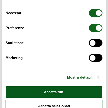
Safety violations
Selezione
Necessari
del
consenso
Preferenze
Dimensioni
Statistiche
Per altezze fino a 110 cm
Marketing
Per altezze fino a 120 cm
Per altezze fino a 140 cm
Mostra dettagli
Per altezze fino a 160 cm
Accetta tutti
Per altezze fino a 180 cm
Accetta selezionati
(
+
199,00
€
)