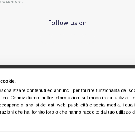
Y WARNINGS
Follow us on
 cookie.
CINIUS S.R.L. - VAT ID IT
02418320376
rsonalizzare contenuti ed annunci, per fornire funzionalità dei so
ffico. Condividiamo inoltre informazioni sul modo in cui utilizzi il 
Headquarters - via E. Collamarini, 25 – 40138 Bologna – Ital
 occupano di analisi dei dati web, pubblicità e social media, i qual
azioni che hai fornito loro o che hanno raccolto dal tuo utilizzo d
Cookie Policy
|
Legal area
|
Privacy Policy