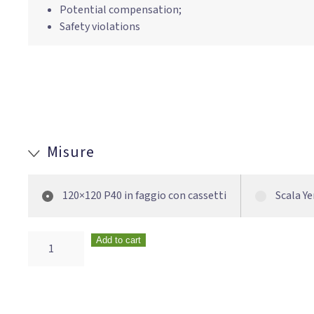
Potential compensation;
Safety violations
Misure
120×120 P40 in faggio con cassetti
Scala Ye
Add to cart