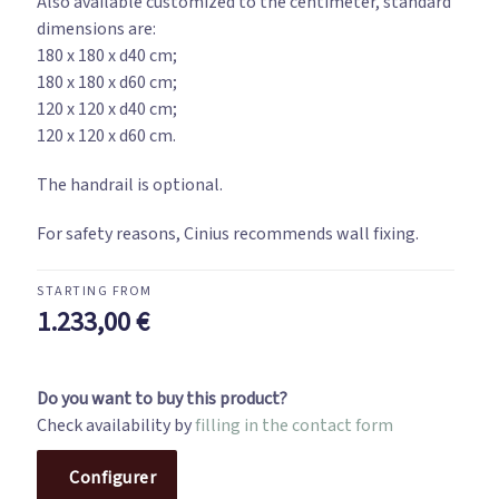
Also available customized to the centimeter, standard
dimensions are:
180 x 180 x d40 cm;
180 x 180 x d60 cm;
120 x 120 x d40 cm;
120 x 120 x d60 cm.
The handrail is optional.
For safety reasons, Cinius recommends wall fixing.
1.233,00
€
Do you want to buy this product?
Check availability by
filling in the contact form
Configurer