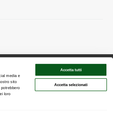
Accetta tutti
cial media e
nostro sito
Accetta selezionati
y
i potrebbero
ei loro