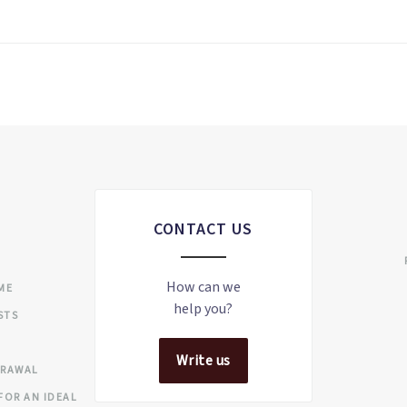
CONTACT US
S
How can we
IME
help you?
STS
Write us
DRAWAL
FOR AN IDEAL