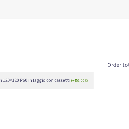
Order tot
n 120×120 P60 in faggio con cassetti
(
+
451,00
€
)