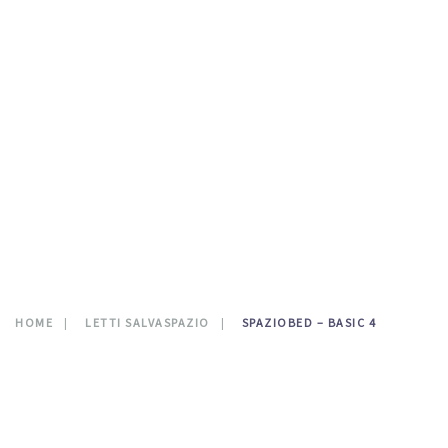
TESTATE LETTO
DOVE SIAMO
CATALOGO
NEWS
CONTATTI
0
HOME
LETTI SALVASPAZIO
SPAZIOBED – BASIC 4