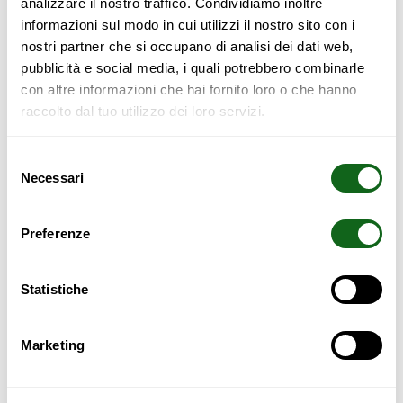
analizzare il nostro traffico. Condividiamo inoltre
informazioni sul modo in cui utilizzi il nostro sito con i
nostri partner che si occupano di analisi dei dati web,
pubblicità e social media, i quali potrebbero combinarle
con altre informazioni che hai fornito loro o che hanno
Prodotto su misura
raccolto dal tuo utilizzo dei loro servizi.
SCOPRI TUTTE LE SOLUZIONI
Selezione
Vai su SpazioBed
Necessari
del
consenso
Preferenze
Supporto
Pagamento
telefonico
sicuro
Statistiche
Spedizione Dedicata
Istruzioni di Montaggio
Marketing
SpazioBed – BASIC 4