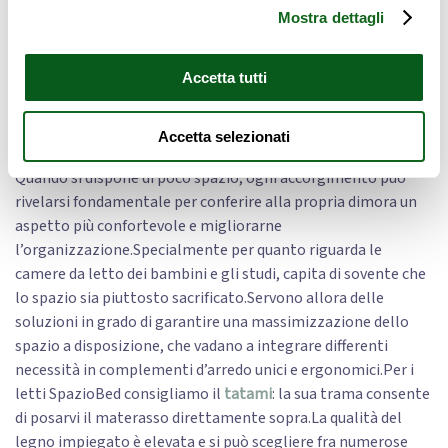
SpazioBed Young Base – soluzione per
Mostra dettagli
cameretta con 5 cassetti, armadio a 2
ante scorrevoli.
Accetta tutti
Colore legno naturale e bianco.
Accetta selezionati
Quando si dispone di poco spazio, ogni accorgimento può
rivelarsi fondamentale per conferire alla propria dimora un
aspetto più confortevole e migliorarne
l’organizzazione.Specialmente per quanto riguarda le
camere da letto dei bambini e gli studi, capita di sovente che
lo spazio sia piuttosto sacrificato.Servono allora delle
soluzioni in grado di garantire una massimizzazione dello
spazio a disposizione, che vadano a integrare differenti
necessità in complementi d’arredo unici e ergonomici.Per i
letti SpazioBed consigliamo il
tatami
: la sua trama consente
di posarvi il materasso direttamente sopra.La qualità del
legno impiegato è elevata e si può scegliere fra numerose