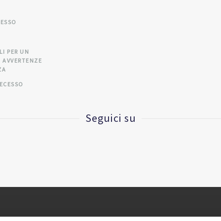
CESSO
A
LI PER UN
 AVVERTENZE
ZA
RECESSO
Seguici su