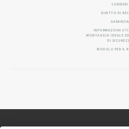
CORRIERI
DIRITTO DI RE
GARANZI
INFORMAZIONI UTI
MONTAGGIO IDEALE ED
DI SICUREZ
MODULO PER IL 