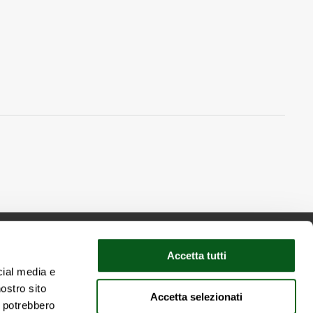
Accetta tutti
cial media e
nostro sito
Accetta selezionati
talie
i potrebbero