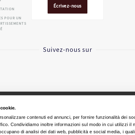
S
Écrivez-nous
CTATION
ES POUR UN
ERTISSEMENTS
TÉ
Suivez-nous sur
 cookie.
CINIUS S.R.L. - VAT IT
02418320376
rsonalizzare contenuti ed annunci, per fornire funzionalità dei so
ffico. Condividiamo inoltre informazioni sul modo in cui utilizzi il 
ège social et bureaux via E. Collamarini, 25 - 40138 Bologne - I
 occupano di analisi dei dati web, pubblicità e social media, i qual