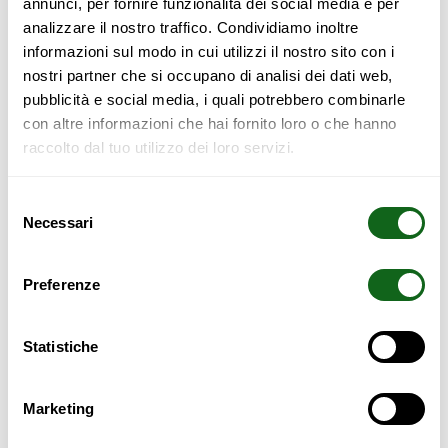
annunci, per fornire funzionalità dei social media e per
analizzare il nostro traffico. Condividiamo inoltre
198,00
€
informazioni sul modo in cui utilizzi il nostro sito con i
nostri partner che si occupano di analisi dei dati web,
Configura
pubblicità e social media, i quali potrebbero combinarle
con altre informazioni che hai fornito loro o che hanno
raccolto dal tuo utilizzo dei loro servizi.
Supporto
Pagamento
telefonico
sicuro
Spedizione Dedicata
Istruzioni di Montaggio
Selezione
Necessari
del
consenso
Configura il tuo prodotto
Preferenze
Dimensioni
Statistiche
30x46x h 25 cm.
Marketing
30x46x h 30 cm.