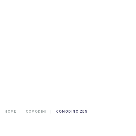
TESTATE LETTO
DOVE SIAMO
CATALOGO
NEWS
CONTATTI
0
HOME
COMODINI
COMODINO ZEN