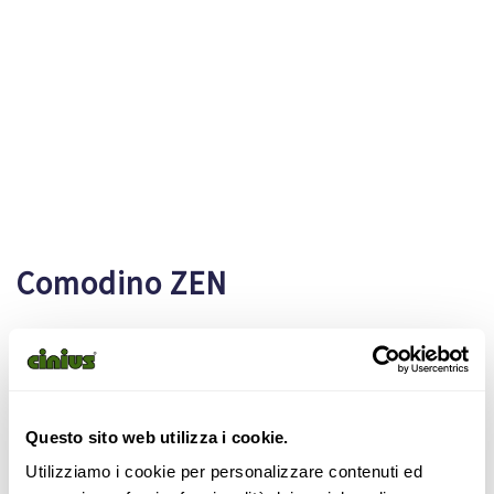
Comodino ZEN
Comodino ZEN in faggio massello con o senza cassetto, con
vetro e sabbia (no rastrello).
Questo sito web utilizza i cookie.
Misure: 30x46x h 25 o 30 cm.
Utilizziamo i cookie per personalizzare contenuti ed