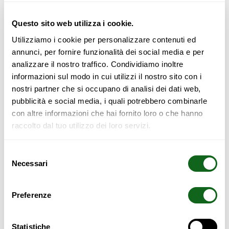
Configurer
Questo sito web utilizza i cookie.
Utilizziamo i cookie per personalizzare contenuti ed
annunci, per fornire funzionalità dei social media e per
analizzare il nostro traffico. Condividiamo inoltre
informazioni sul modo in cui utilizzi il nostro sito con i
SAFETY WARNING
nostri partner che si occupano di analisi dei dati web,
pubblicità e social media, i quali potrebbero combinarle
All furniture with a height of more than 70 cm must be
con altre informazioni che hai fornito loro o che hanno
anchored to the wall to prevent:
raccolto dal tuo utilizzo dei loro servizi.
Rollover hazards;
Selezione
Possible home accidents;
Necessari
del
Specific hazards for children and the elderly
consenso
Failure to secure may result in:
Preferenze
Liability in case of accidents;
Potential compensation;
Statistiche