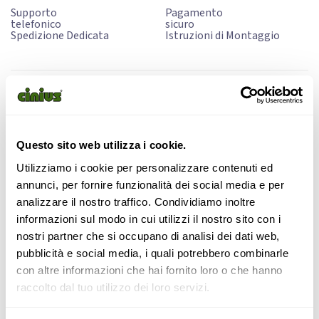
Supporto
Pagamento
telefonico
sicuro
Spedizione Dedicata
Istruzioni di Montaggio
Letto Toki
Letto completamente ad incastro in legno massello di
Questo sito web utilizza i cookie.
faggio lamellare. Senza parti metalliche (Magnetic Free).
Utilizziamo i cookie per personalizzare contenuti ed
Disponibile in legno grezzo o in varie colorazioni. Testata
annunci, per fornire funzionalità dei social media e per
Toki e comodini sospesi ad incastro (su richiesta). Se
analizzare il nostro traffico. Condividiamo inoltre
collocato a ridosso della parete, può essere abbinato alla
informazioni sul modo in cui utilizzi il nostro sito con i
“Testata Futon”, che viene fissata al muro con due ganci in
nostri partner che si occupano di analisi dei dati web,
ottone. La “Testata Futon” è imbottita in puro cotone,
pubblicità e social media, i quali potrebbero combinarle
sfoderabile, disponibile in tanti colori, con o senza
con altre informazioni che hai fornito loro o che hanno
ideogramma. Trattato su richiesta con oli impregnanti
raccolto dal tuo utilizzo dei loro servizi.
naturali. Disponibile anche su misura.
Il letto viene fornito di
rete a doghe e tatami adeguatamente dimensionato
.