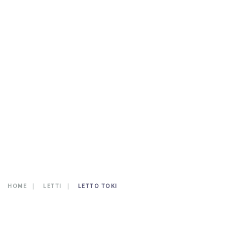
TESTATE LETTO
DOVE SIAMO
CATALOGO
NEWS
CONTATTI
0
HOME
LETTI
LETTO TOKI