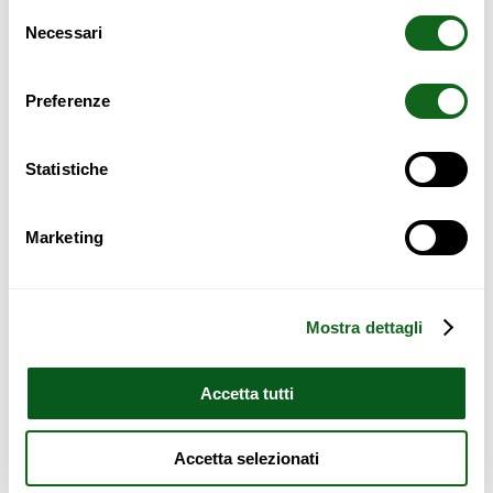
Selezione
Necessari
del
AVVERTENZA DI SICUREZZA
consenso
Preferenze
Tutti i mobili con altezza superiore a 70 cm devono
essere obbligatoriamente ancorati alla parete per
Statistiche
prevenire:
Rischi di ribaltamento;
Marketing
Possibili incidenti domestici;
Pericoli specifici per bambini e anziani
Il mancato fissaggio può comportare:
Mostra dettagli
Responsabilità in caso di infortuni;
Accetta tutti
Potenziali risarcimenti ;
Violazione delle norme di sicurezza
Accetta selezionati