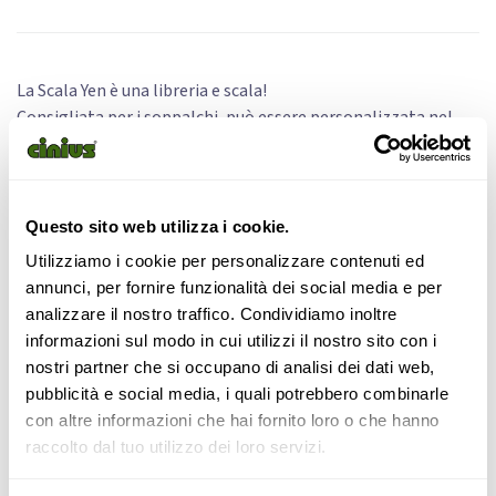
La Scala Yen è una libreria e scala!
Consigliata per i soppalchi, può essere personalizzata nel
numero di scalini, profondità, numero di cassetti.
Disponibile anche su misura al centimetro, le dimensioni
standard sono:
180 x 180 x p40 cm;
Questo sito web utilizza i cookie.
180 x 180 x p60 cm;
Utilizziamo i cookie per personalizzare contenuti ed
120 x 120 x p40 cm;
annunci, per fornire funzionalità dei social media e per
120 x 120 x p60 cm.
analizzare il nostro traffico. Condividiamo inoltre
informazioni sul modo in cui utilizzi il nostro sito con i
Il corrimano è opzionale.
nostri partner che si occupano di analisi dei dati web,
pubblicità e social media, i quali potrebbero combinarle
Per motivi di sicurezza, Cinius raccomanda il fissaggio a
con altre informazioni che hai fornito loro o che hanno
muro.
raccolto dal tuo utilizzo dei loro servizi.