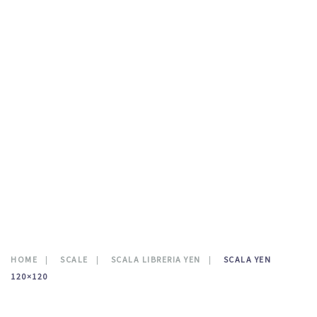
TESTATE LETTO
DOVE SIAMO
CATALOGO
NEWS
CONTATTI
0
HOME
SCALE
SCALA LIBRERIA YEN
SCALA YEN
120×120