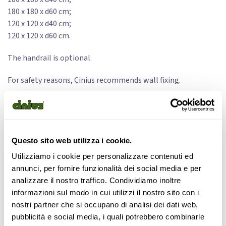
180 x 180 x d60 cm;
120 x 120 x d40 cm;
120 x 120 x d60 cm.
The handrail is optional.
For safety reasons, Cinius recommends wall fixing.
823,00
€
Questo sito web utilizza i cookie.
Do you want to buy this product?
Utilizziamo i cookie per personalizzare contenuti ed
Check availability by
filling in the contact form
annunci, per fornire funzionalità dei social media e per
analizzare il nostro traffico. Condividiamo inoltre
Configurer
informazioni sul modo in cui utilizzi il nostro sito con i
nostri partner che si occupano di analisi dei dati web,
pubblicità e social media, i quali potrebbero combinarle