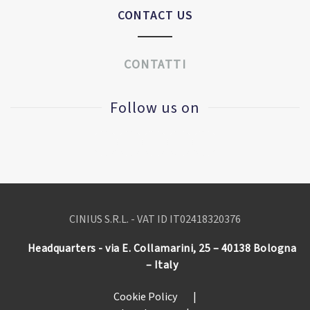
CONTACT US
CONTATTI
Follow us on
CINIUS S.R.L. - VAT ID IT
02418320376
Headquarters - via E. Collamarini, 25 – 40138 Bologna
– Italy
Cookie Policy
|