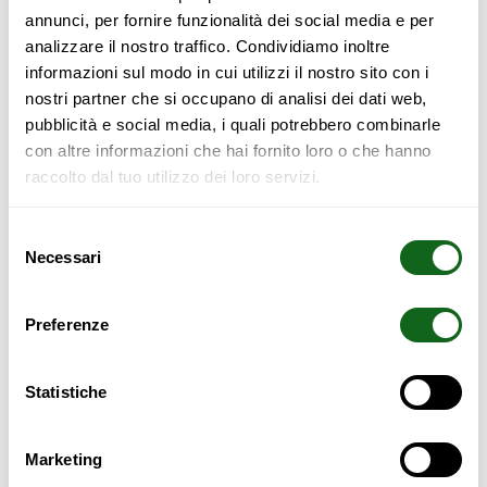
SLIDING DOOR FURNITURE
annunci, per fornire funzionalità dei social media e per
analizzare il nostro traffico. Condividiamo inoltre
SLIDING WALLS
informazioni sul modo in cui utilizzi il nostro sito con i
SOFA BEDS
nostri partner che si occupano di analisi dei dati web,
pubblicità e social media, i quali potrebbero combinarle
SPACE-SAVING BEDS
con altre informazioni che hai fornito loro o che hanno
STAIRS
raccolto dal tuo utilizzo dei loro servizi.
TATAMI
Selezione
WALK-IN WARDROBES
Necessari
del
WARDROBES
consenso
Preferenze
Statistiche
Categories
Marketing