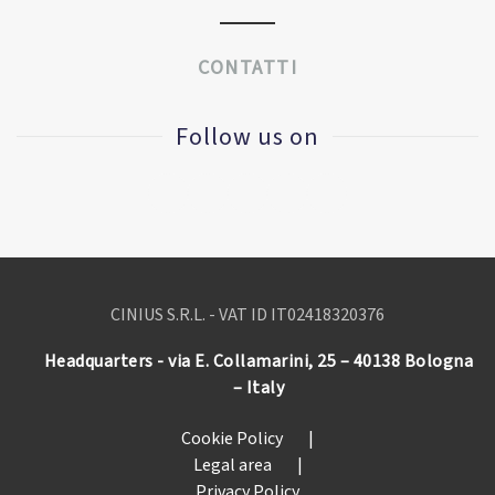
CONTATTI
Follow us on
CINIUS S.R.L. - VAT ID IT
02418320376
Headquarters - via E. Collamarini, 25 – 40138 Bologna
– Italy
Cookie Policy
|
Legal area
|
Privacy Policy