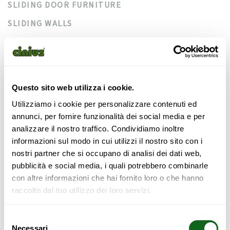
SLIDING DOOR FURNITURE
SLIDING WALLS
SOFA BEDS
SPACE-SAVING BEDS
STAIRS
Questo sito web utilizza i cookie.
TATAMI
Utilizziamo i cookie per personalizzare contenuti ed
WALK-IN WARDROBES
annunci, per fornire funzionalità dei social media e per
analizzare il nostro traffico. Condividiamo inoltre
WARDROBES
informazioni sul modo in cui utilizzi il nostro sito con i
nostri partner che si occupano di analisi dei dati web,
pubblicità e social media, i quali potrebbero combinarle
con altre informazioni che hai fornito loro o che hanno
raccolto dal tuo utilizzo dei loro servizi.
Categories
Selezione
Necessari