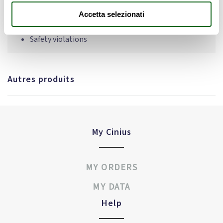
Liability in case of accidents;
Accetta selezionati
Potential compensation;
Safety violations
Autres produits
My Cinius
MY ORDERS
MY DATA
Help