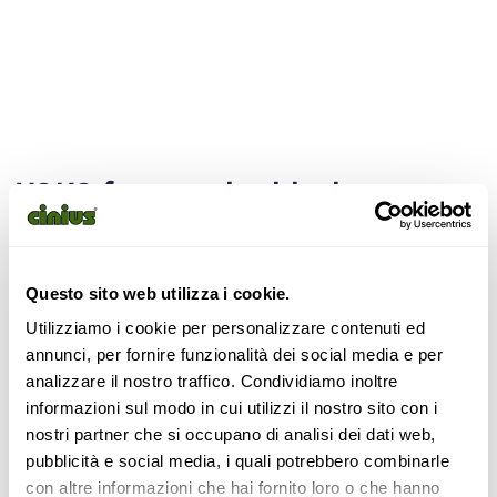
YOKO frame color black
Black color
Height 180 cm
Questo sito web utilizza i cookie.
Utilizziamo i cookie per personalizzare contenuti ed
annunci, per fornire funzionalità dei social media e per
analizzare il nostro traffico. Condividiamo inoltre
Separé – 4-panel wood and rice paper screen. Large squares.
informazioni sul modo in cui utilizzi il nostro sito con i
nostri partner che si occupano di analisi dei dati web,
pubblicità e social media, i quali potrebbero combinarle
175,00
€
155,00
€
con altre informazioni che hai fornito loro o che hanno