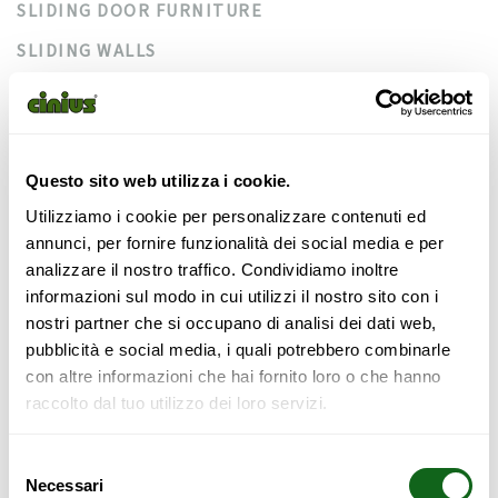
SLIDING DOOR FURNITURE
SLIDING WALLS
SOFA BEDS
SPACE-SAVING BEDS
STAIRS
Questo sito web utilizza i cookie.
TATAMI
Utilizziamo i cookie per personalizzare contenuti ed
annunci, per fornire funzionalità dei social media e per
WALK-IN WARDROBES
analizzare il nostro traffico. Condividiamo inoltre
WARDROBES
informazioni sul modo in cui utilizzi il nostro sito con i
nostri partner che si occupano di analisi dei dati web,
pubblicità e social media, i quali potrebbero combinarle
con altre informazioni che hai fornito loro o che hanno
raccolto dal tuo utilizzo dei loro servizi.
Categories
Selezione
Necessari
del