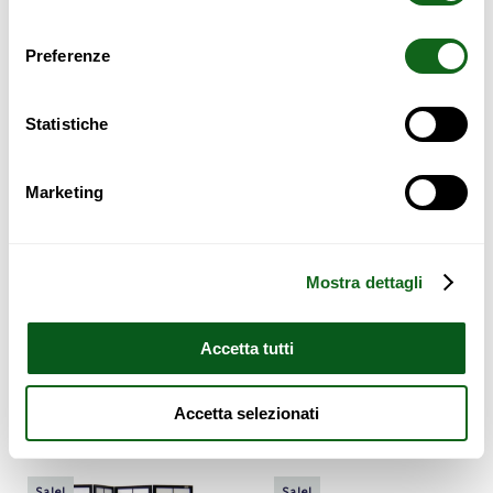
consenso
Showing all 4 results
Preferenze
Sale!
Sale!
Statistiche
Marketing
Mostra dettagli
TATAMI FRAME COLOR BLACK
BLACK RECTANGLES QUADRI
Accetta tutti
175,00
€
155,00
€
175,00
€
155,00
€
Read more
Read more
Accetta selezionati
Sale!
Sale!