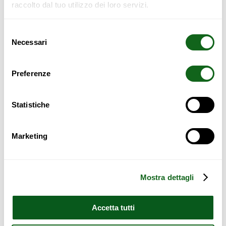
raccolto dal tuo utilizzo dei loro servizi.
Selezione
Necessari
del
consenso
Preferenze
BIBLIOTHÈQUE VERTICAL
LIBRAIRIE MOSCA
Statistiche
1.700,00
€
1.980,00
€
Marketing
Lire la suite
Lire la suite
Mostra dettagli
Accetta tutti