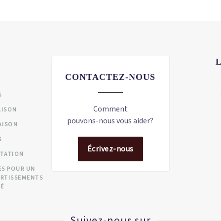
CONTACTEZ-NOUS
S
Comment
AISON
pouvons-nous vous aider?
AISON
S
Écrivez-nous
CTATION
ES POUR UN
ERTISSEMENTS
TÉ
Suivez-nous sur