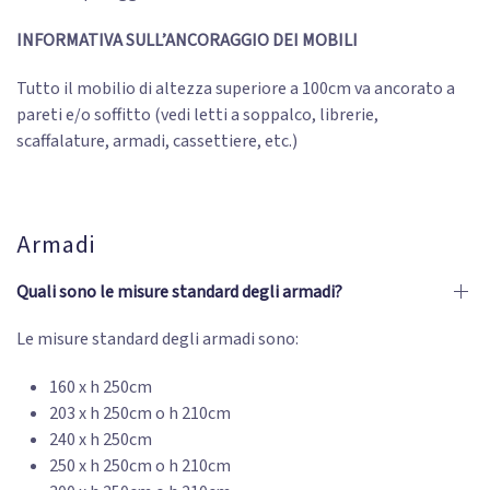
INFORMATIVA SULL’ANCORAGGIO DEI MOBILI
Tutto il mobilio di altezza superiore a 100cm va ancorato a
pareti e/o soffitto (vedi letti a soppalco, librerie,
scaffalature, armadi, cassettiere, etc.)
Armadi
Quali sono le misure standard degli armadi?
Le misure standard degli armadi sono:
160 x h 250cm
203 x h 250cm o h 210cm
240 x h 250cm
250 x h 250cm o h 210cm