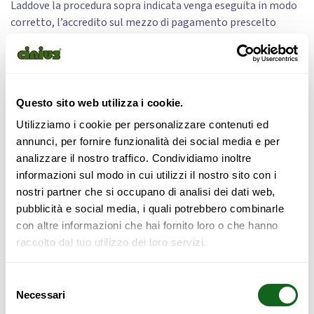
Laddove la procedura sopra indicata venga eseguita in modo
corretto, l’accredito sul mezzo di pagamento prescelto
verrà effettuato entro 14 giorni dal ricevimento della merce.
Questo sito web utilizza i cookie.
CONDIZIONI DI GARANZIA E RECLAMO
Utilizziamo i cookie per personalizzare contenuti ed
annunci, per fornire funzionalità dei social media e per
Per le condizioni di garanzia e reclamo,
analizzare il nostro traffico. Condividiamo inoltre
informazioni sul modo in cui utilizzi il nostro sito con i
A. Il termine per la denuncia dei vizi decorre dalla data
nostri partner che si occupano di analisi dei dati web,
apposta sulla bolla di consegna o sullo scontrino.
pubblicità e social media, i quali potrebbero combinarle
B. Reclami per prodotti mancanti/difformi, vanno comunicati
con altre informazioni che hai fornito loro o che hanno
entro 8gg di calendario dalla ricevimento della merce.
raccolto dal tuo utilizzo dei loro servizi.
C. Un difetto di conformità di lieve entità, non consentirà la
risoluzione del contratto.
Selezione
D. Nel caso di beni mobili da assemblare, un difetto di un
Necessari
del
componente del bene, non potrà dar luogo alla sostituzione