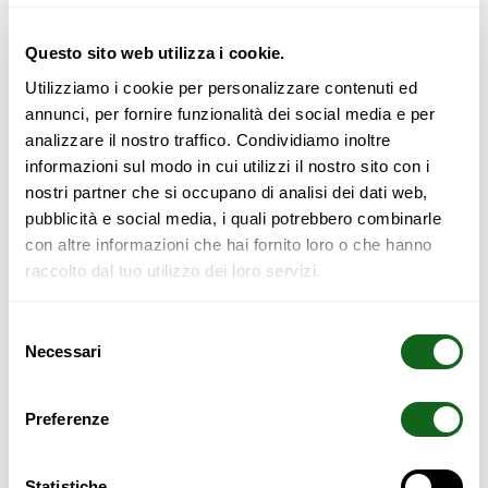
Questo sito web utilizza i cookie.
Utilizziamo i cookie per personalizzare contenuti ed
annunci, per fornire funzionalità dei social media e per
analizzare il nostro traffico. Condividiamo inoltre
CHAISE ERGONOMIQUE CADRE
CHAISE ERGONOMIQUE
informazioni sul modo in cui utilizzi il nostro sito con i
COULEUR NATURELLE, SIÈGES
COULEUR NATURELLE/NOIR
COULEUR NATURELLE
nostri partner che si occupano di analisi dei dati web,
148,00
€
pubblicità e social media, i quali potrebbero combinarle
148,00
€
con altre informazioni che hai fornito loro o che hanno
Ajouter au panier
raccolto dal tuo utilizzo dei loro servizi.
Ajouter au panier
Selezione
Necessari
del
consenso
Preferenze
Statistiche