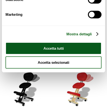
Marketing
CHAISE ERGONOMIQUE AVEC
CHAISE ERGONOMIQUE AVEC
DOSSIER. COULEUR NOIRE,
DOSSIER. COULEUR
SIÈGES DE COULEUR
NATURELLE
NATURELLE
Mostra dettagli
199,00
€
199,00
€
Accetta tutti
Ajouter au panier
Ajouter au panier
Accetta selezionati