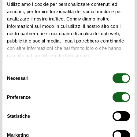
MEUBLES POUR PORTES COULISSANTES
Utilizziamo i cookie per personalizzare contenuti ed
annunci, per fornire funzionalità dei social media e per
OBJETS
analizzare il nostro traffico. Condividiamo inoltre
PENDERIES
informazioni sul modo in cui utilizzi il nostro sito con i
nostri partner che si occupano di analisi dei dati web,
PENDERIES DE TYPE WALK-IN
pubblicità e social media, i quali potrebbero combinarle
PORTES COULISSANTS
con altre informazioni che hai fornito loro o che hanno
raccolto dal tuo utilizzo dei loro servizi.
TABLES DE CHEVET
TATAMI
Selezione
Necessari
TÊTES DE LIT
del
consenso
Preferenze
Catégories
Statistiche
Marketing