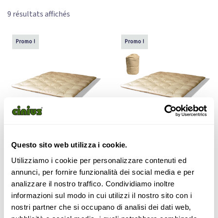
9 résultats affichés
Promo !
Promo !
FUTON SHIATSU (MATELAS
FUTON SHIATSU AVEC SAC DE
Questo sito web utilizza i cookie.
UNIQUEMENT) – DIFFÉRENTES
TRANSPORT – DIFFÉRENTES
TAILLES
TAILLES
Utilizziamo i cookie per personalizzare contenuti ed
109,00
€
198,00
€
145,00
€
263,00
€
–
–
annunci, per fornire funzionalità dei social media e per
analizzare il nostro traffico. Condividiamo inoltre
Choix des options
Choix des options
informazioni sul modo in cui utilizzi il nostro sito con i
nostri partner che si occupano di analisi dei dati web,