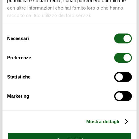
pubblicità e social media, i quali potrebbero combinarle
con altre informazioni che hai fornito loro o che hanno
raccolto dal tuo utilizzo dei loro servizi.
Selezione
Necessari
del
consenso
Preferenze
MATELAS SIMPLE 80×200
MATELAS SIMPLE 90×200
Statistiche
199,00
€
475,00
€
210,00
€
499,00
€
–
–
Marketing
Choix des options
Choix des options
Mostra dettagli