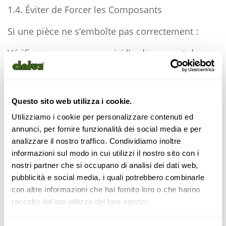
1.4. Éviter de Forcer les Composants
Si une pièce ne s’emboîte pas correctement :
Vérifiez que vous avez suivi l’ordre correct du
montage.
Assurez-vous qu’il n’y a pas de copeaux ou de
résidus qui empêchent l’emboîtement.
Questo sito web utilizza i cookie.
Utilizziamo i cookie per personalizzare contenuti ed
N’appliquez pas trop de force, car cela pourrait
annunci, per fornire funzionalità dei social media e per
endommager les parties structurelles.
analizzare il nostro traffico. Condividiamo inoltre
informazioni sul modo in cui utilizzi il nostro sito con i
1.5. Vérifier la Stabilité Avant d’Utiliser le Meuble
nostri partner che si occupano di analisi dei dati web,
pubblicità e social media, i quali potrebbero combinarle
Avant de commencer à utiliser le meuble :
con altre informazioni che hai fornito loro o che hanno
Vérifiez que toutes les vis sont bien serrées.
raccolto dal tuo utilizzo dei loro servizi.
Assurez-vous que la structure est stable et qu’il