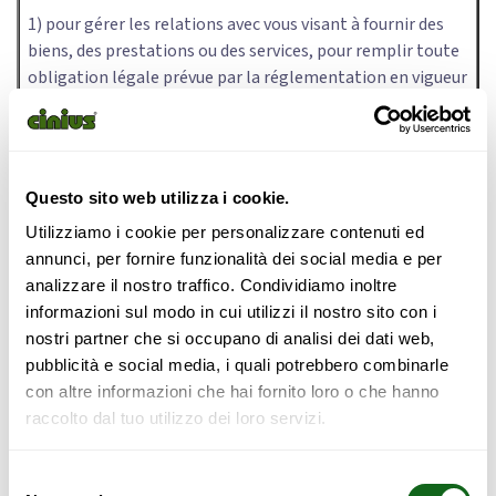
1) pour gérer les relations avec vous visant à fournir des
biens, des prestations ou des services, pour remplir toute
obligation légale prévue par la réglementation en vigueur
(telles que les obligations administratives, comptables
ou fiscales), ou imposée par les autorités et organismes
de surveillance, pour remplir les obligations
contractuelles et pour tout ce qui est strictement
Questo sito web utilizza i cookie.
nécessaire ou fonctionnel à l’exécution du contrat lui-
Utilizziamo i cookie per personalizzare contenuti ed
même, pour la gestion du crédit et pour les statistiques
annunci, per fornire funzionalità dei social media e per
comptables ou de vente;
analizzare il nostro traffico. Condividiamo inoltre
2) pour des initiatives promotionnelles concernant les
informazioni sul modo in cui utilizzi il nostro sito con i
biens ou services de notre activité.
nostri partner che si occupano di analisi dei dati web,
pubblicità e social media, i quali potrebbero combinarle
3) pour la détection du niveau de satisfaction de la
con altre informazioni che hai fornito loro o che hanno
clientèle quant à la qualité des services fournis,
raccolto dal tuo utilizzo dei loro servizi.
l’élaboration d’études et de recherches de marché, les
finalités informatives, statistiques, de marketing, la
Selezione
promotion de produits et services, la réalisation