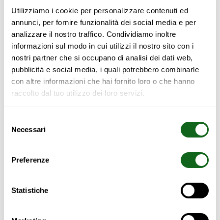
Utilizziamo i cookie per personalizzare contenuti ed
annunci, per fornire funzionalità dei social media e per
Commode 4+4
analizzare il nostro traffico. Condividiamo inoltre
informazioni sul modo in cui utilizzi il nostro sito con i
nostri partner che si occupano di analisi dei dati web,
pubblicità e social media, i quali potrebbero combinarle
con altre informazioni che hai fornito loro o che hanno
Fabriqué en bois de hêtre lamellaire massif.
raccolto dal tuo utilizzo dei loro servizi.
Guides de fermeture amortis.
Également sur mesure.
Selezione
Necessari
del
consenso
2.246,00
€
Preferenze
Rupture de stock
Statistiche