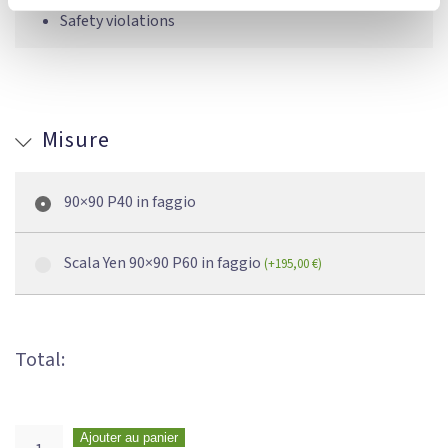
Safety violations
Misure
90×90 P40 in faggio
Scala Yen 90×90 P60 in faggio
(
+
195,00
€
)
Total:
Ajouter au panier