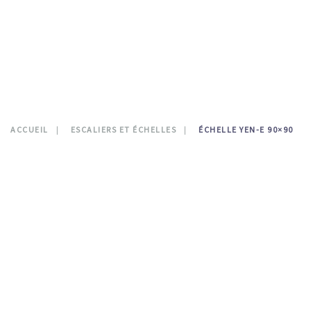
CONTATTI
0
ACCUEIL
ESCALIERS ET ÉCHELLES
ÉCHELLE YEN-E 90×90