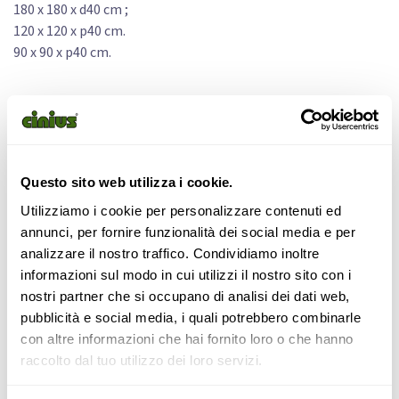
180 x 180 x d40 cm ;
120 x 120 x p40 cm.
90 x 90 x p40 cm.
La main courante est facultative.
Pour des raisons de sécurité, Cinius recommande un montage
Questo sito web utilizza i cookie.
mural.
Utilizziamo i cookie per personalizzare contenuti ed
annunci, per fornire funzionalità dei social media e per
analizzare il nostro traffico. Condividiamo inoltre
440,00
€
informazioni sul modo in cui utilizzi il nostro sito con i
nostri partner che si occupano di analisi dei dati web,
pubblicità e social media, i quali potrebbero combinarle
Voulez-vous acheter ce produit?
con altre informazioni che hai fornito loro o che hanno
Vérifiez la disponibilité en remplissant le
formulaire de
raccolto dal tuo utilizzo dei loro servizi.
contact.
.