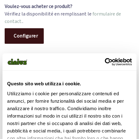
Voulez-vous acheter ce produit?
Vérifiez la disponibilité en remplissant le
formulaire de
contact.
.
Configurer
Lit Comodo Sl
Questo sito web utilizza i cookie.
Utilizziamo i cookie per personalizzare contenuti ed
Lit peu encombrant en bois de hêtre massif lamellé.
annunci, per fornire funzionalità dei social media e per
Disponible en bois naturel ou en différentes couleurs.
analizzare il nostro traffico. Condividiamo inoltre
Lumière (espace disponible) sous le lit : 19cm. Tête de lit
informazioni sul modo in cui utilizzi il nostro sito con i
recommandée: « Comodo » ou « Kibo » Traités sur demande
nostri partner che si occupano di analisi dei dati web,
avec des huiles d’imprégnation naturelles. Également
pubblicità e social media, i quali potrebbero combinarle
disponible sur mesure.
con altre informazioni che hai fornito loro o che hanno