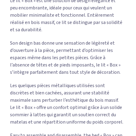
Le lit « Box » est une solution de design élégante et
peu encombrante, idéale pour ceux qui veulent un
mobilier minimaliste et fonctionnel. Entièrement
réalisé en bois massif, ce lit se distingue par sa solidité
et sa durabilité.
Son design bas donne une sensation de légèreté et
d’ouverture à la pièce, permettant d’optimiser les
espaces même dans les petites pièces. Grâce à
l’absence de têtes et de pieds imposants, le lit « Box »
s’intègre parfaitement dans tout style de décoration.
Les quelques pièces métalliques utilisées sont
discrètes et bien cachées, assurant une stabilité
maximale sans perturber l’esthétique du bois massif.
Le lit « Box » offre un confort optimal grâce à un solide
sommier à lattes qui garantit un soutien correct du
matelas et une répartition uniforme du poids corporel.
Easy to assemble and disassemble, the bed « Box » can