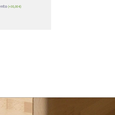
mento
(
+
30,00
€
)