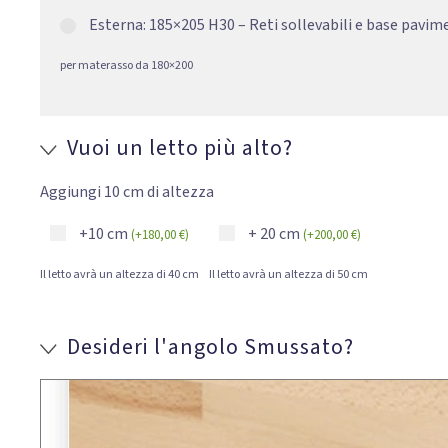
Esterna: 185×205 H30 – Reti sollevabili e base pavi
per materasso da 180×200
Vuoi un letto più alto?
Aggiungi 10 cm di altezza
+10 cm
+ 20 cm
(
+
180,00
€
)
(
+
200,00
€
)
Il letto avrà un altezza di 40 cm
Il letto avrà un altezza di 50 cm
Desideri l'angolo Smussato?