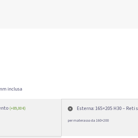
4mm inclusa
mento
Esterna: 165×205 H30 – Reti 
(
+
89,00
€
)
per materasso da 160×200