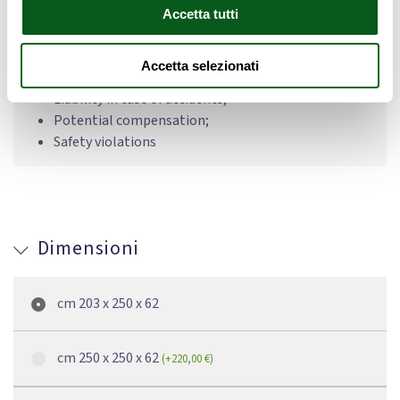
Accetta tutti
Specific hazards for children and the elderly
Failure to secure may result in:
Accetta selezionati
Liability in case of accidents;
Potential compensation;
Safety violations
Dimensioni
cm 203 x 250 x 62
cm 250 x 250 x 62
(
+
220,00
€
)