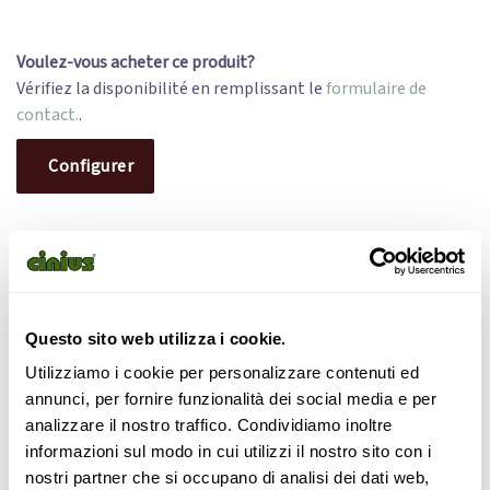
Voulez-vous acheter ce produit?
Vérifiez la disponibilité en remplissant le
formulaire de
contact.
.
Configurer
Armoire en hêtre (différentes
Questo sito web utilizza i cookie.
tailles)
Utilizziamo i cookie per personalizzare contenuti ed
annunci, per fornire funzionalità dei social media e per
Armoires à portes coulissantes solides et fiables, les
analizzare il nostro traffico. Condividiamo inoltre
armoires en bois de hêtre massif Cinius sont extrêmement
informazioni sul modo in cui utilizzi il nostro sito con i
fonctionnelles : l’utilisation des portes coulissantes Shoji
nostri partner che si occupano di analisi dei dati web,