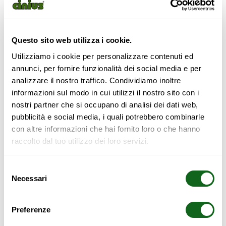
188,00
€
Questo sito web utilizza i cookie.
Utilizziamo i cookie per personalizzare contenuti ed
annunci, per fornire funzionalità dei social media e per
Voulez-vous acheter ce produit?
analizzare il nostro traffico. Condividiamo inoltre
Vérifiez la disponibilité en remplissant le
formulaire de
informazioni sul modo in cui utilizzi il nostro sito con i
contact.
.
nostri partner che si occupano di analisi dei dati web,
pubblicità e social media, i quali potrebbero combinarle
Configurer
con altre informazioni che hai fornito loro o che hanno
raccolto dal tuo utilizzo dei loro servizi.
Selezione
Necessari
del
consenso
SAFETY WARNING
Preferenze