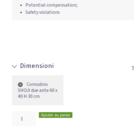
Potential compensation;
Safety violations
Dimensioni
T
Comodino
SHOJI due ante 60 x
40 H 30 cm
Ajouter au panier