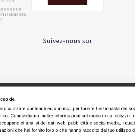
CTATION
ES POUR UN
ERTISSEMENTS
TÉ
Suivez-nous sur
 cookie.
CINIUS S.R.L. - VAT IT
02418320376
rsonalizzare contenuti ed annunci, per fornire funzionalità dei so
ffico. Condividiamo inoltre informazioni sul modo in cui utilizzi il 
ège social et bureaux via E. Collamarini, 25 - 40138 Bologne - I
 occupano di analisi dei dati web, pubblicità e social media, i qual
azioni che hai fornito loro o che hanno raccolto dal tuo utilizzo d
Cookie Policy
|