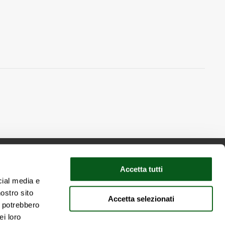
Accetta tutti
cial media e
nostro sito
Accetta selezionati
talie
i potrebbero
ei loro