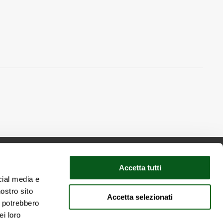
Accetta tutti
cial media e
nostro sito
Accetta selezionati
talie
i potrebbero
ei loro