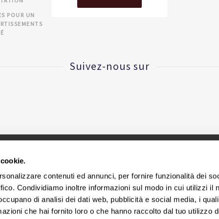
CTATION
ES POUR UN
ERTISSEMENTS
TÉ
Suivez-nous sur
 cookie.
CINIUS S.R.L. - VAT IT
02418320376
rsonalizzare contenuti ed annunci, per fornire funzionalità dei so
ffico. Condividiamo inoltre informazioni sul modo in cui utilizzi il 
ège social et bureaux via E. Collamarini, 25 - 40138 Bologne - I
 occupano di analisi dei dati web, pubblicità e social media, i qual
azioni che hai fornito loro o che hanno raccolto dal tuo utilizzo d
Cookie Policy
|