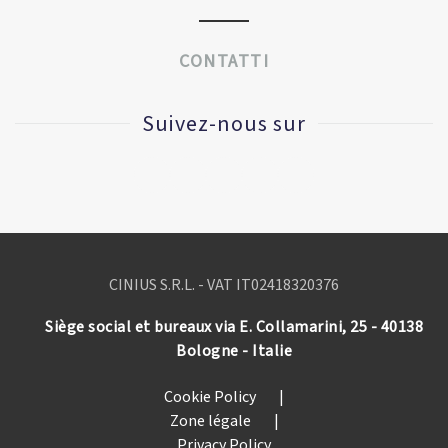
CONTATTI
Suivez-nous sur
CINIUS S.R.L. - VAT IT
02418320376
Siège social et bureaux via E. Collamarini, 25 - 40138
Bologne - Italie
Cookie Policy
|
Zone légale
|
Privacy Policy