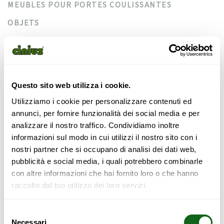
MEUBLES POUR PORTES COULISSANTES
OBJETS
PENDERIES
PENDERIES DE TYPE WALK-IN
PORTES COULISSANTS
Questo sito web utilizza i cookie.
TABLES DE CHEVET
Utilizziamo i cookie per personalizzare contenuti ed
TATAMI
annunci, per fornire funzionalità dei social media e per
analizzare il nostro traffico. Condividiamo inoltre
TÊTES DE LIT
informazioni sul modo in cui utilizzi il nostro sito con i
nostri partner che si occupano di analisi dei dati web,
pubblicità e social media, i quali potrebbero combinarle
con altre informazioni che hai fornito loro o che hanno
raccolto dal tuo utilizzo dei loro servizi.
Catégories
Selezione
Necessari